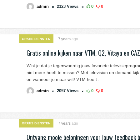
admin
2123
Views
0
0
7 years
ago
GRATIS DIENSTEN
Gratis online kijken naar VTM, Q2, Vitaya en CAZ
Wist je dat je tegenwoordig jouw favoriete televisieprog
niet meer hoeft te missen? Met television on demand kijk
en wanneer je maar wilt! VTM heeft ..
admin
2057
Views
0
0
7 years
ago
GRATIS DIENSTEN
Ontvang mooie beloningen voor jouw feedback bi