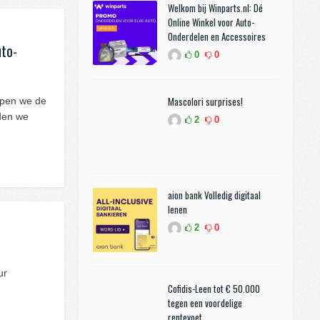
Welkom bij Winparts.nl: Dé
Online Winkel voor Auto-
Onderdelen en Accessoires
uto-
0
0
Mascolori surprises!
ijpen we de
den we
2
0
aion bank Volledig digitaal
lenen
2
0
ur
Cofidis-Leen tot € 50.000
tegen een voordelige
rentevoet.