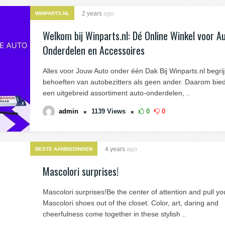
2 years
ago
WINPARTS.NL
Welkom bij Winparts.nl: Dé Online Winkel voor A
Onderdelen en Accessoires
Alles voor Jouw Auto onder één Dak Bij Winparts.nl begr
behoeften van autobezitters als geen ander. Daarom bie
een uitgebreid assortiment auto-onderdelen, ..
admin
1139
Views
0
0
4 years
ago
BESTE AANBIEDINGEN
Mascolori surprises!
Mascolori surprises!Be the center of attention and pull yo
Mascolori shoes out of the closet. Color, art, daring and
cheerfulness come together in these stylish ..