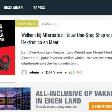
DISCLAIMER
TOPICS
2 years
ago
ALTERNATE.NL
Welkom bij Alternate.nl: Jouw One-Stop Shop vo
Elektronica en Meer
Een Overvloed aan Keuzes, Een Wereld aan Mogelijkhed
Alternate.nl, jouw favoriete online winkel, streven we er
uitgebreide selectie van producten ..
admin
1147
Views
0
0