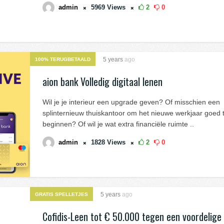
admin
5969
Views
2
0
5 years
ago
100% TERUGBETAALD
aion bank Volledig digitaal lenen
Wil je je interieur een upgrade geven? Of misschien een
splinternieuw thuiskantoor om het nieuwe werkjaar goed 
beginnen? Of wil je wat extra financiële ruimte ..
admin
1828
Views
2
0
5 years
ago
GRATIS SPELLETJES
Cofidis-Leen tot € 50.000 tegen een voordelige