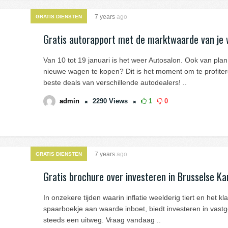
7 years
ago
GRATIS DIENSTEN
Gratis autorapport met de marktwaarde van je
Van 10 tot 19 januari is het weer Autosalon. Ook van pla
nieuwe wagen te kopen? Dit is het moment om te profite
beste deals van verschillende autodealers! ..
admin
2290
Views
1
0
7 years
ago
GRATIS DIENSTEN
Gratis brochure over investeren in Brusselse K
In onzekere tijden waarin inflatie weelderig tiert en het kl
spaarboekje aan waarde inboet, biedt investeren in vast
steeds een uitweg. Vraag vandaag ..