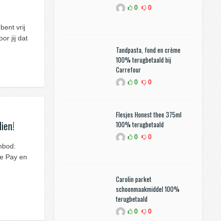
0
0
bent vrij
r jij dat
Tandpasta, fond en crème
100% terugbetaald bij
Carrefour
0
0
Flesjes Honest thee 375ml
ien!
100% terugbetaald
0
0
anbod:
le Pay en
Carolin parket
schoonmaakmiddel 100%
terugbetaald
0
0