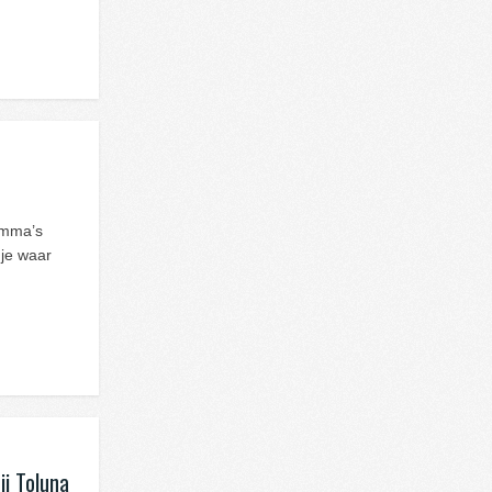
ramma’s
 je waar
j Toluna