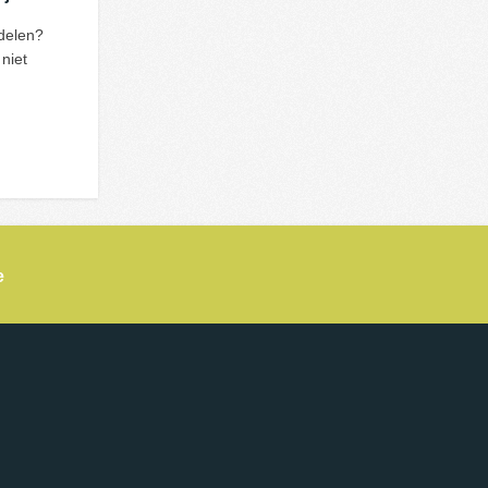
 delen?
niet
e