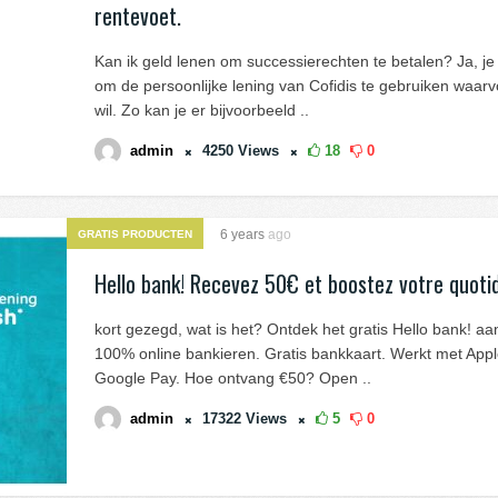
rentevoet.
Kan ik geld lenen om successierechten te betalen? Ja, je 
om de persoonlijke lening van Cofidis te gebruiken waarvoo
wil. Zo kan je er bijvoorbeeld ..
admin
4250
Views
18
0
6 years
ago
GRATIS PRODUCTEN
Hello bank! Recevez 50€ et boostez votre quotid
kort gezegd, wat is het? Ontdek het gratis Hello bank! a
100% online bankieren. Gratis bankkaart. Werkt met App
Google Pay. Hoe ontvang €50? Open ..
admin
17322
Views
5
0