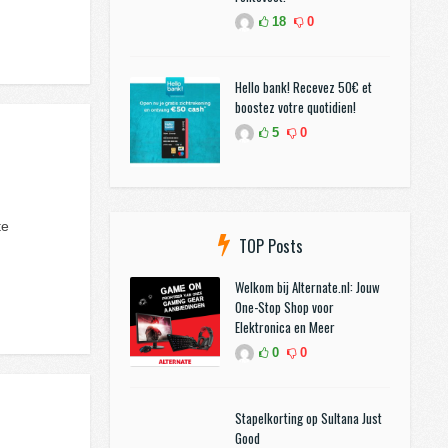
18
0
Hello bank! Recevez 50€ et
boostez votre quotidien!
5
0
te
TOP Posts
Welkom bij Alternate.nl: Jouw
One-Stop Shop voor
Elektronica en Meer
0
0
Stapelkorting op Sultana Just
Good